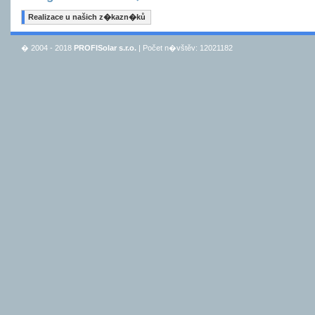
Realizace u našich z�kazn�ků
� 2004 - 2018
PROFISolar s.r.o.
| Počet n�vštěv: 12021182