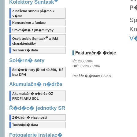
Kolektory Suntask
P
Z našeho skladu př�mo k
V�m!
Sp
Konstrukce a funkce
Kr
Srovn�n� s jin�mi typy
V�
�
Osvit trubic Suntask
a IAM
charakteristiky
Technick� data
Fakturačn� �daje
Sol�rn� sety
IČ:
28585984
DIČ:
CZ28585984
Sol�rn� sety již od 40 860,- Kč
bez DPH
Peněžn� �stav:
ČS a.s.
Akumulačn� n�drže
Akumulačn� n�drže OZ
PROFI AKU SOL
Ř�d�c� jednotky SR
Z�kladn� vlastnosti
Technick� data
Fotogalerie instalac�