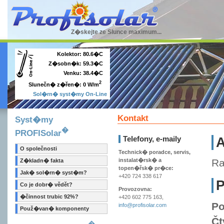
Z�skejte ze Slunce maximum...
Kolektor:
80.6�C
Z�sobn�k:
59.3�C
Venku:
38.4�C
2
0 W/m
Slunečn� z�řen�:
Sol�rn� syst�my On-Line
Kontakt
Syst�my
�
PROFISolar
Telefony, e-maily
A
O společnosti
Technick� poradce, servis,
instalat�rsk� a
Ra
Z�kladn� fakta
topen�řsk� pr�ce:
Jak� sol�rn� syst�m?
+420 724 338 617
Co je dobr� vědět?
Provozovna:
�činnost trubic 92%?
+420 602 775 163,
Po
info@profisolar.com
Použ�van� komponenty
Čt
�