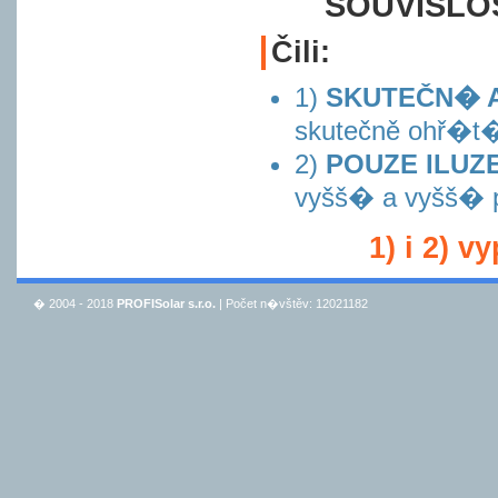
SOUVISLOS
Čili:
1)
SKUTEČN� 
skutečně ohř�
2)
POUZE ILUZ
vyšš� a vyšš� pl
1) i 2) v
� 2004 - 2018
PROFISolar s.r.o.
| Počet n�vštěv: 12021182