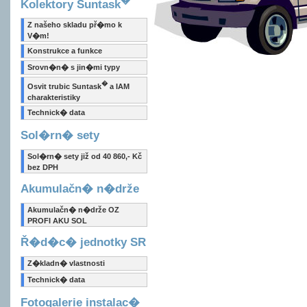
Kolektory Suntask
Z našeho skladu př�mo k
V�m!
Konstrukce a funkce
Srovn�n� s jin�mi typy
�
Osvit trubic Suntask
a IAM
charakteristiky
Technick� data
Sol�rn� sety
Sol�rn� sety již od 40 860,- Kč
bez DPH
Akumulačn� n�drže
Akumulačn� n�drže OZ
PROFI AKU SOL
Ř�d�c� jednotky SR
Z�kladn� vlastnosti
Technick� data
Fotogalerie instalac�