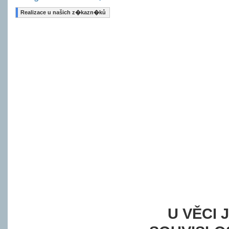
Realizace u našich z�kazn�ků
U VĚCI