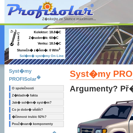
Z�skejte ze Slunce maximum...
Kolektor:
18.8�C
Z�sobn�k:
60�C
Venku:
18.5�C
2
0 W/m
Slunečn� z�řen�:
Sol�rn� syst�my On-Line
Syst�my
Syst�my PROF
�
PROFISolar
Argumenty? Př
O společnosti
Z�kladn� fakta
Jak� sol�rn� syst�m?
Co je dobr� vědět?
�činnost trubic 92%?
Použ�van� komponenty
�