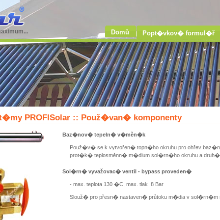
maximum...
Domů
Popt�vkov� formul�ř
t�my PROFISolar :: Použ�van� komponenty
Baz�nov� tepeln� v�měn�k
Použ�v� se k vytvořen� topn�ho okruhu pro ohřev baz
prot�k� teplosměnn� m�dium sol�rn�ho okruhu a druh
Sol�rn� vyvažovac� ventil - bypass proveden�
- max. teplota 130 �C, max. tlak 8 Bar
Slouž� pro přesn� nastaven� průtoku m�dia v sol�rn�m 