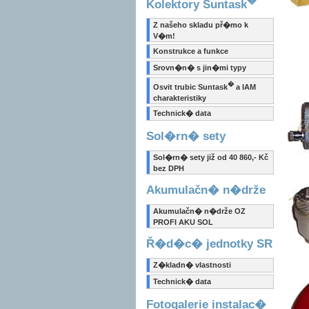
Kolektory Suntask
Z našeho skladu př�mo k
V�m!
Konstrukce a funkce
Srovn�n� s jin�mi typy
�
Osvit trubic Suntask
a IAM
charakteristiky
Technick� data
Sol�rn� sety
Sol�rn� sety již od 40 860,- Kč
bez DPH
Akumulačn� n�drže
Akumulačn� n�drže OZ
PROFI AKU SOL
Ř�d�c� jednotky SR
Z�kladn� vlastnosti
Technick� data
Fotogalerie instalac�