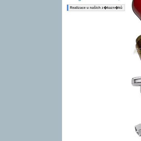
Realizace u našich z�kazn�ků