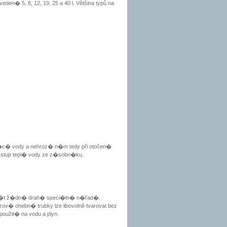
eden� 5, 8, 12, 19, 25 a 40 l. Většina typů na
kaj�c� vody a nehroz� n�m tedy při otočen�
v�stup tepl� vody ze z�sobn�ku.
 m�t ž�dn� drah� speci�ln� n�řad�.
v� ohebn� trubky lze libovolně tvarovat bez
použit� na vodu a plyn.