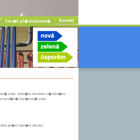
Kontakt
Cen�k př�slušenstv�
�nov� vody. Jedn�m okruhem v�měn�ku
�m prot�k� baz�nov� voda.
nebo jin�m topn�m okruhu.