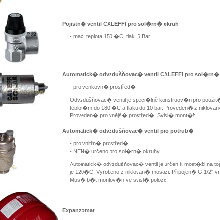
Pojistn� ventil CALEFFI pro sol�rn� okruh
- max. teplota 150 �C, tlak 6 Bar
Automatick� odvzdušňovac� ventil CALEFFI pro sol�rn�
- pro venkovn� prostřed�
Odvzdušňovac� ventil je speci�lně konstruov�n pro pou
teplot�m do 180 �C a tlaku do 10 bar. Proveden� z niklovan
Proveden� pro vnějš� prostřed�. Svisl� mont�ž.
Automatick� odvzdušňovac� ventil pro potrub�
- pro vnitřn� prostřed�
- NEN� určeno pro sol�rn� okruhy
Automatick� odvzdušňovac� ventil je určen k mont�ži na 
je 120�C. Vyrobeno z niklovan� mosazi. Připojen� G 1/2" vn
Mus� b�t montov�n ve svisl� poloze.
Expanzomat