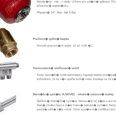
Membr�na - vak - z nitrilu. Určeno pro sol�rn� aplikace. Prov
předchoz� objedn�vku.
Připojen� 3/4". Max. tlak 8 Bar.
Pružinov� zpětn� klapka
Rozsah pracovn�ch teplot -10 až +100 �C.
Termostatick� směšovac� ventil
Tento speci�ln� ventil automaticky reguluje teplotu prot�
kohoutkem, že by n�s opařila hork� voda. Instaluje se na 
Mont�žn� syst�m VLNOVEC - ohebn� nerezov� trubky
Špičkov� mont�žn� syst�m. Nemus�te nic p�jet a ani
Stač� chvilka času a m�te hotov� potrubn� syst�m. Nerezo
použit� větš� s�ly ručně. Tento syst�m m� certifikaci pro 