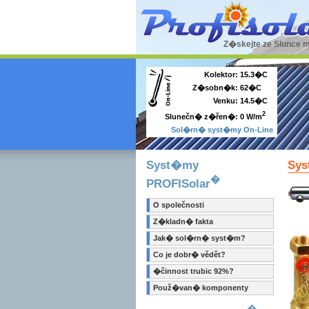
Z�skejte ze Slunce 
Kolektor:
15.3�C
Z�sobn�k:
62�C
Venku:
14.5�C
2
0 W/m
Slunečn� z�řen�:
Sol�rn� syst�my On-Line
Syst�my
Sys
�
PROFISolar
O společnosti
Z�kladn� fakta
Jak� sol�rn� syst�m?
Co je dobr� vědět?
�činnost trubic 92%?
Použ�van� komponenty
�