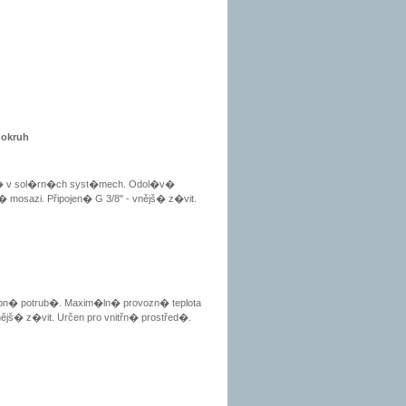
 okruh
žit� v sol�rn�ch syst�mech. Odol�v�
� mosazi. Připojen� G 3/8" - vnějš� z�vit.
topn� potrub�. Maxim�ln� provozn� teplota
ějš� z�vit. Určen pro vnitřn� prostřed�.