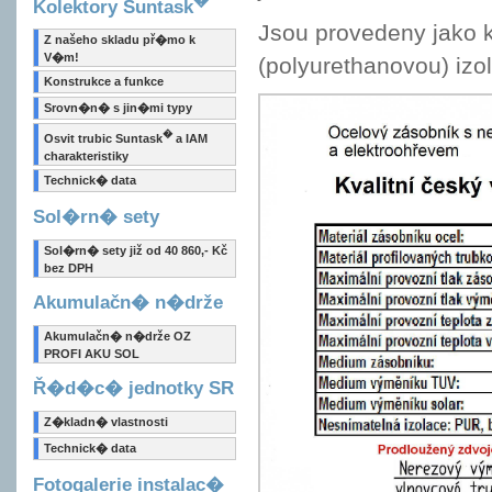
Kolektory Suntask
Jsou provedeny jak
Z našeho skladu př�mo k
V�m!
(polyurethanovou) izo
Konstrukce a funkce
Srovn�n� s jin�mi typy
�
Osvit trubic Suntask
a IAM
charakteristiky
Technick� data
Sol�rn� sety
Sol�rn� sety již od 40 860,- Kč
bez DPH
Akumulačn� n�drže
Akumulačn� n�drže OZ
PROFI AKU SOL
Ř�d�c� jednotky SR
Z�kladn� vlastnosti
Technick� data
Fotogalerie instalac�