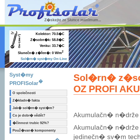
Z�skejte ze Slunce maximum...
Kolektor:
70.5�C
Z�sobn�k:
58.8�C
Venku:
33.7�C
2
0 W/m
Slunečn� z�řen�:
Sol�rn� syst�my On-Line
Syst�my
Sol�rn� z�so
�
PROFISolar
OZ PROFI AKU
O společnosti
Z�kladn� fakta
Jak� sol�rn� syst�m?
Akumulačn� n�drže 
Co je dobr� vědět?
�činnost trubic 92%?
Akumulačn� n�drže 
Použ�van� komponenty
jedinečn� sv�m tec
�