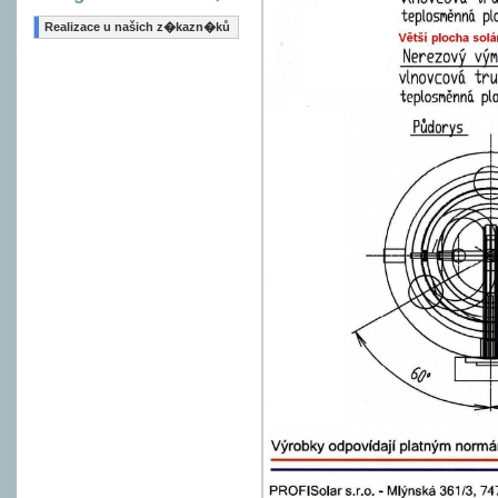
Realizace u našich z�kazn�ků