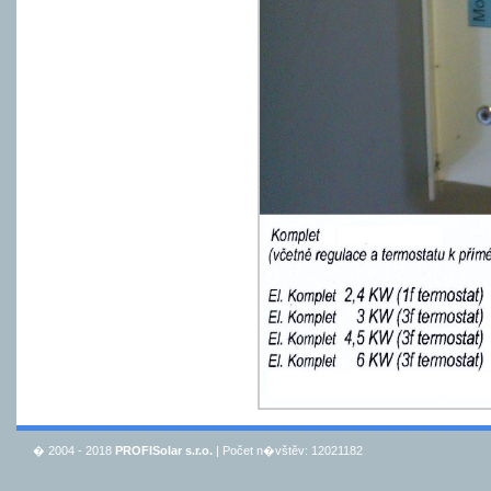
� 2004 - 2018
PROFISolar s.r.o.
| Počet n�vštěv: 12021182